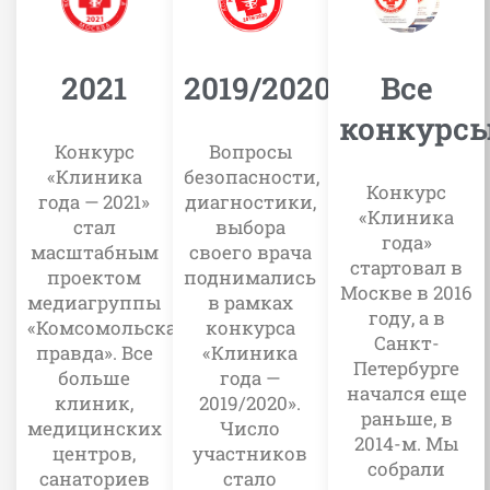
2019/2020
Все
2021
конкурс
Вопросы
Конкурс
безопасности,
«Клиника
Конкурс
диагностики,
года — 2021»
«Клиника
выбора
стал
года»
своего врача
масштабным
стартовал в
поднимались
проектом
Москве в 2016
в рамках
медиагруппы
году, а в
конкурса
«Комсомольская
Санкт-
«Клиника
правда». Все
Петербурге
года —
больше
начался еще
2019/2020».
клиник,
раньше, в
Число
медицинских
2014-м. Мы
участников
центров,
собрали
стало
санаториев