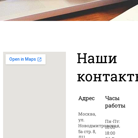
Наши
контакт
Адрес
Часы
работы
Москва,
ул.
Пн-Пт:
Новодмитровская,
10:00–
5а стр. 8,
18:00
ДЦ