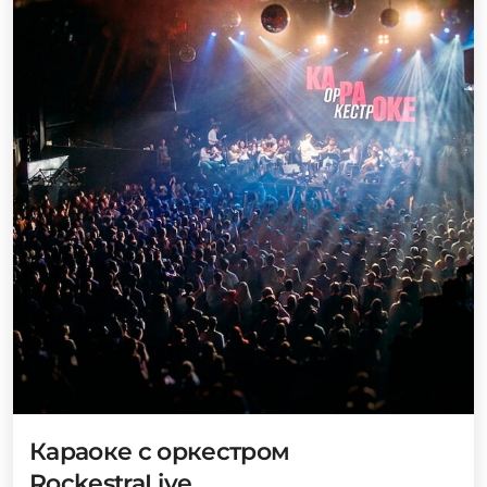
Караоке с оркестром
RockestraLive