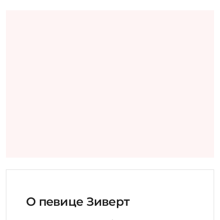
О певице Зиверт