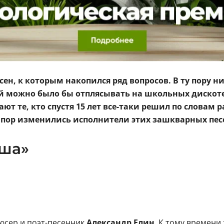
н, к которым накопился ряд вопросов. В ту пору ни
 можно было бы отплясывать на школьных дискоте
ают те, кто спустя 15 лет все-таки решил по словам 
х пор изменились исполнители этих зашкварных пес
аша»
юсер и поэт-песенник
Александр Елин
. К тому времени