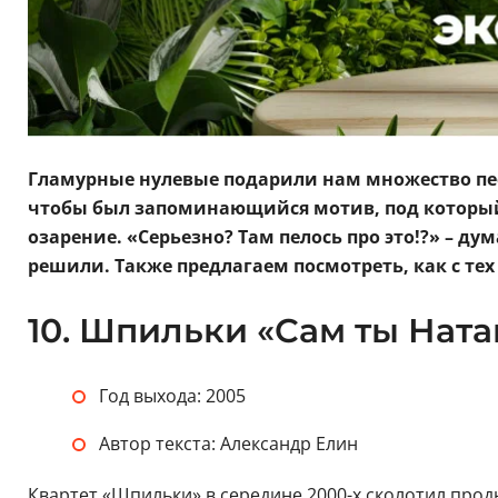
Гламурные нулевые подарили нам множество песе
чтобы был запоминающийся мотив, под который
озарение. «Серьезно? Там пелось про это!?» – дум
решили. Также предлагаем посмотреть, как с те
10. Шпильки «Сам ты Нат
Год выхода: 2005
Автор текста: Александр Елин
Квартет «Шпильки» в середине 2000-х сколотил прод