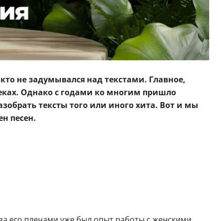
кто не задумывался над текстами. Главное,
ках. Однако с годами ко многим пришло
разобрать тексты того или иного хита. Вот и мы
ен песен.
 за его плечами уже был опыт работы с женскими