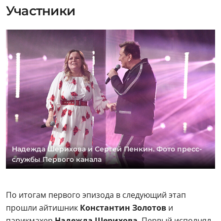
Участники
Надежда Шерихова и Сергей Пенкин. Фото пресс-
службы Первого канала
По итогам первого эпизода в следующий этап
прошли айтишник
Константин Золотов
и
парикмахер
Надежда Шерихова
. Первый исполнял