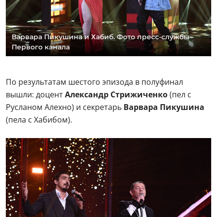
Варвара Пикушина и Хабиб. Фото пресс-службы
Первого канала
По результатам шестого эпизода в полуфинал
вышли: доцент
Александр Стрижиченко
(пел с
Русланом Алехно) и секретарь
Варвара Пикушина
(пела с Хабибом).