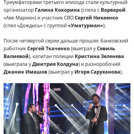
Триумфаторами третьего эпизода стали культурный
организатор
Галина Кокорина
(спела с
Варварой
«Аве Марию») и участник СВО
Сергей Нихаенко
(спел «Дождись» с группой
«Уматурман»
).
После четвертой серии дальше прошли: банковский
работник
Сергей Ткаченко
(выиграл у
Севиль
Валиевой
), капитан полиции
Кристина Зеленева
(выиграла у
Дмитрия Колдуна
) и разноробочий
Джаник Имашов
(выиграл у
Игоря Саруханова
).