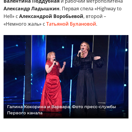
Валентина Поддубная
и рабочий метрополитена
Александр Ладышкин
. Первая спела «Highway to
Hell» с
Александрой Воробьевой
, второй –
«Немного жаль» с
Татьяной Булановой
.
Галина Кокорина и Варвара. Фото пресс-службы
Первого канала