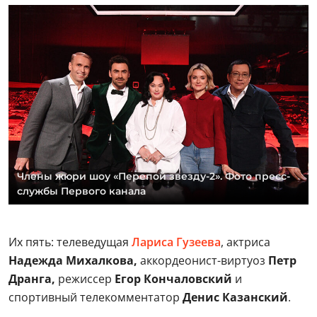
Члены жюри шоу «Перепой звезду-2». Фото пресс-
службы Первого канала
Их пять: телеведущая
Лариса Гузеева
, актриса
Надежда Михалкова,
аккордеонист-виртуоз
Петр
Дранга,
режиссер
Егор Кончаловский
и
спортивный телекомментатор
Денис Казанский
.