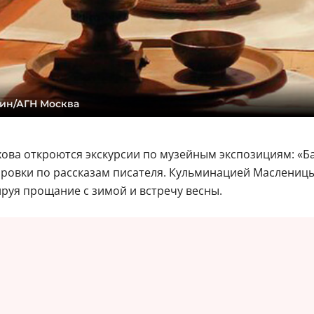
кин/АГН Москва
ова откроются экскурсии по музейным экспозициям: «Ба
ировки по рассказам писателя. Кульминацией Маслениц
ируя прощание с зимой и встречу весны.