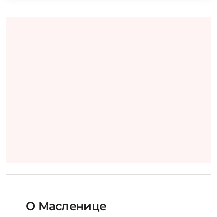
О Масленице