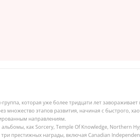
тал-группа, которая уже более тридцати лет заворажива
 множество этапов развития, начиная с быстрого, хаот
тированным направлениям.
бомы, как Sorcery, Temple Of Knowledge, Northern Hyperb
 три престижных награды, включая Canadian Independent