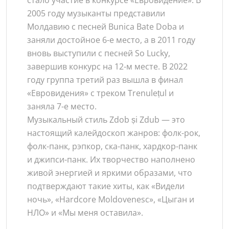
стало участие в конкурсе «Евровидение». В
2005 году музыканты представили
Молдавию с песней Bunica Bate Doba и
заняли достойное 6-е место, а в 2011 году
вновь выступили с песней So Lucky,
завершив конкурс на 12-м месте. В 2022
году группа третий раз вышла в финал
«Евровидения» с треком Trenulețul и
заняла 7-е место.
Музыкальный стиль Zdob și Zdub — это
настоящий калейдоскоп жанров: фолк-рок,
фолк-панк, рэпкор, ска-панк, хардкор-панк
и джипси-панк. Их творчество наполнено
живой энергией и яркими образами, что
подтверждают такие хиты, как «Видели
ночь», «Hardcore Moldovenesc», «Цыган и
НЛО» и «Мы меня оставила».