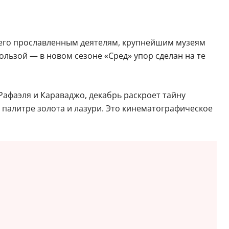
и его прославленным деятелям, крупнейшим музеям
льзой — в новом сезоне «Сред» упор сделан на те
Рафаэля и Караваджо, декабрь раскроет тайну
 палитре золота и лазури. Это кинематографическое