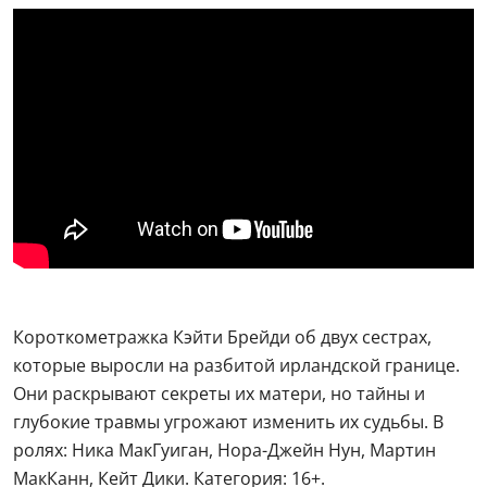
Короткометражка Кэйти Брейди об двух сестрах,
которые выросли на разбитой ирландской границе.
Они раскрывают секреты их матери, но тайны и
глубокие травмы угрожают изменить их судьбы. В
ролях: Ника МакГуиган, Нора-Джейн Нун, Мартин
МакКанн, Кейт Дики. Категория: 16+.