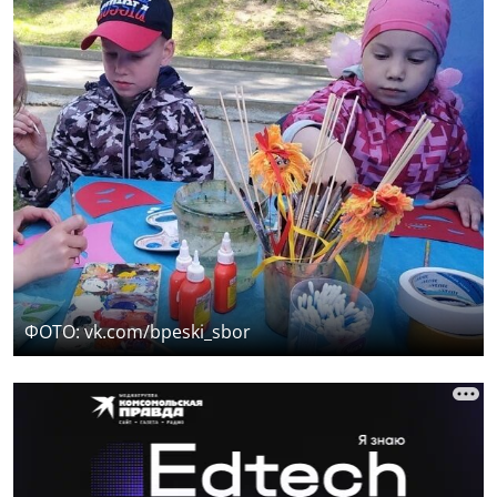
ФОТО: vk.com/bpeski_sbor