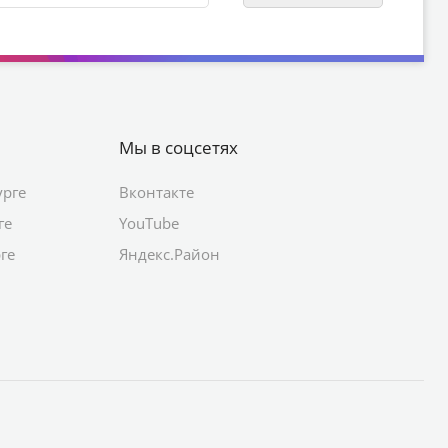
Мы в соцсетях
урге
Вконтакте
ге
YouTube
ге
Яндекс.Район