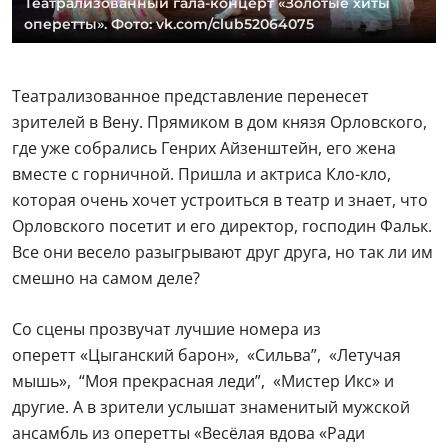
Театрализованный гала-концерт «Золотые хиты
оперетты». Фото: vk.com/club52064075
Театрализованное представление перенесет
зрителей в Вену. Прямиком в дом князя Орловского,
где уже собрались Генрих Айзенштейн, его жена
вместе с горничной. Пришла и актриса Кло-кло,
которая очень хочет устроиться в театр и знает, что
Орловского посетит и его директор, господин Фальк.
Все они весело разыгрывают друг друга, но так ли им
смешно на самом деле?
Со сцены прозвучат лучшие номера из
оперетт «Цыганский барон», «Сильва”, «Летучая
мышь», “Моя прекрасная леди”, «Мистер Икс» и
другие. А в зрители услышат знаменитый мужской
ансамбль из оперетты «Весёлая вдова «Ради