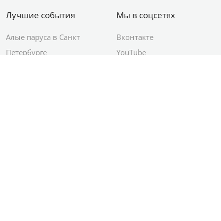
Лучшие события
Мы в соцсетях
Алые паруса в Санкт
Вконтакте
Петербурге
YouTube
День ВМФ в Санкт-
Яндекс.Район
Петербурге
Новый год в Санкт-
Петербурге
© 2012–2026 Сетевое издание АО ИД
«Комсомольская правда»