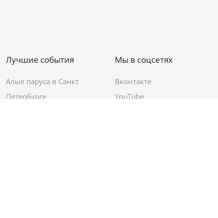
Лучшие события
Мы в соцсетях
Алые паруса в Санкт
Вконтакте
Петербурге
YouTube
День ВМФ в Санкт-
Яндекс.Район
Петербурге
Новый год в Санкт-
Петербурге