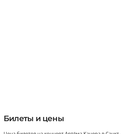
Билеты и цены
Цена билетов на концерт Артёма Качера в Санкт-