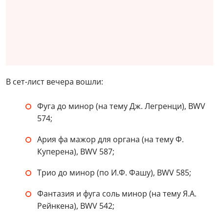
В сет-лист вечера вошли:
Фуга до минор (на тему Дж. Легренци), BWV
574;
Ария фа мажор для органа (на тему Ф.
Куперена), BWV 587;
Трио до минор (по И.Ф. Фашу), BWV 585;
Фантазия и фуга соль минор (на тему Я.А.
Рейнкена), BWV 542;