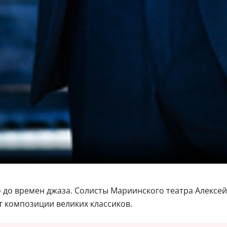
 до времен джаза. Солисты Мариинского театра Алексей
т композиции великих классиков.