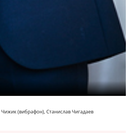
 Чижик (вибрафон), Станислав Чигадаев