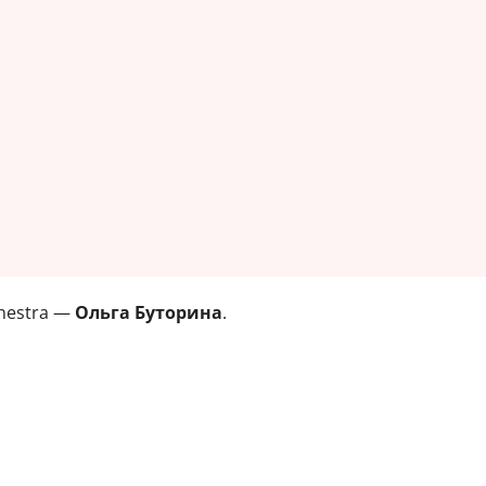
hestra —
Ольга Буторина
.