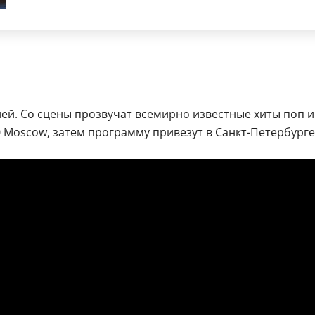
ей. Со сцены прозвучат всемирно известные хиты поп и
0 Moscow, затем программу привезут в Санкт-Петербурге