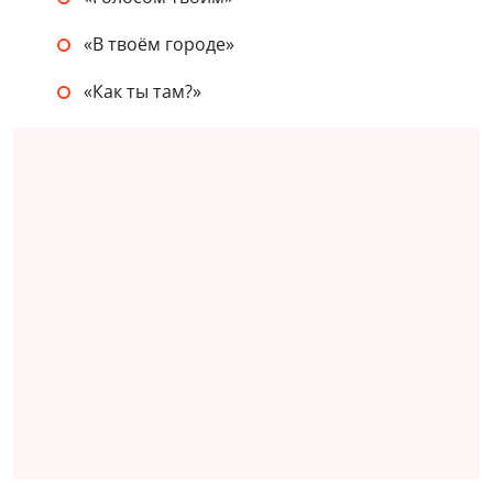
«В твоём городе»
«Как ты там?»