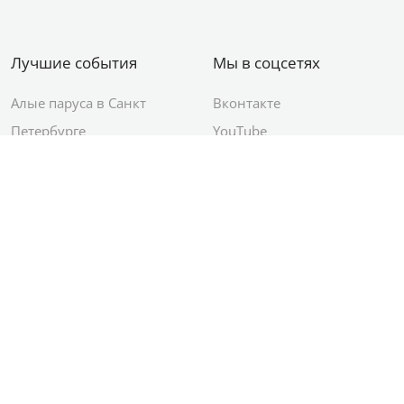
Лучшие события
Мы в соцсетях
Алые паруса в Санкт
Вконтакте
Петербурге
YouTube
День ВМФ в Санкт-
Яндекс.Район
Петербурге
Новый год в Санкт-
Петербурге
© 2012–2026 Сетевое издание АО ИД