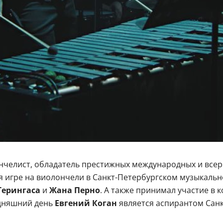
нчелист, обладатель престижных международных и всеро
 игре на виолончели в Санкт-Петербургском музыкально
Герингаса
и
Жана Перно
. А также принимал участие в 
годняшний день
Евгений Коган
является аспирантом Сан