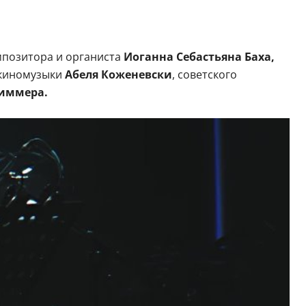
мпозитора и органиста
Иоганна Себастьяна Баха,
 киномузыки
Абеля Коженевски
, советского
иммера.