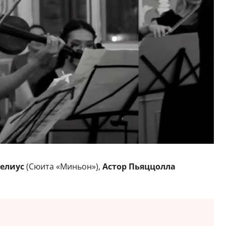
белиус
(Сюита «Миньон»),
Астор Пьяццолла