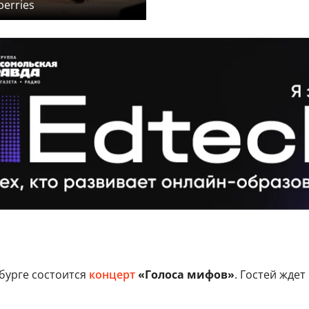
erries
бурге состоится
концерт
«Голоса мифов»
. Гостей жде