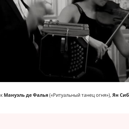
ак
Мануэль де Фалья
(«Ритуальный танец огня»),
Ян Си