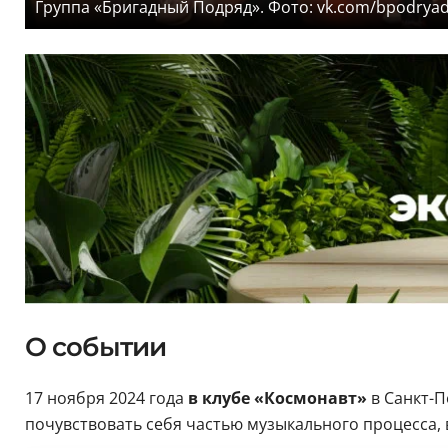
Группа «Бригадный Подряд». Фото: vk.com/bpodrya
О событии
17 ноября 2024 года
в клубе «Космонавт»
в Санкт-
почувствовать себя частью музыкального процесса, 