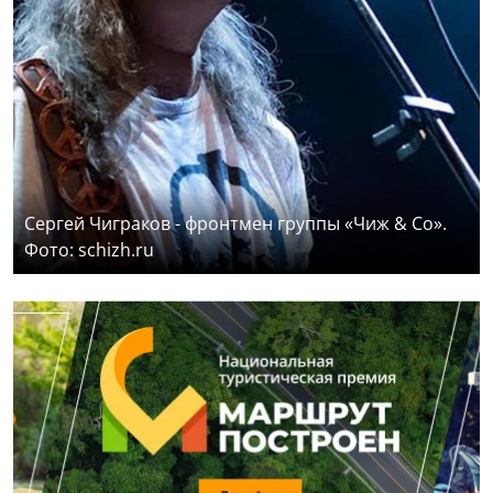
Сергей Чиграков - фронтмен группы «Чиж & Со».
Фото: schizh.ru