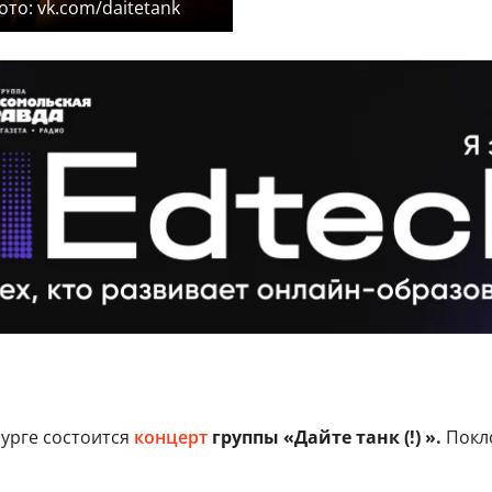
ото: vk.com/daitetank
урге состоится
концерт
группы «Дайте танк (!) ».
Покло