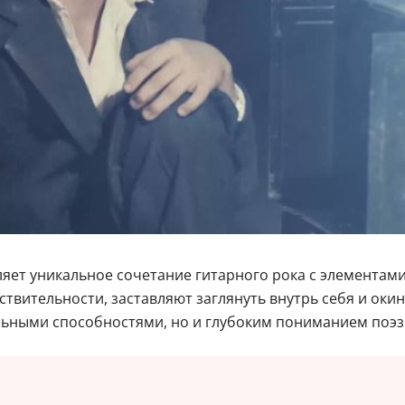
яет уникальное сочетание гитарного рока с элементами
твительности, заставляют заглянуть внутрь себя и оки
льными способностями, но и глубоким пониманием поэз