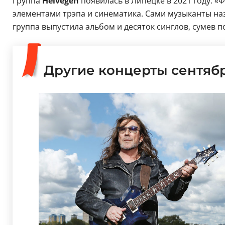
Группа
Helvegen
появилась в Липецке в 2021 году. 
элементами трэпа и синематика. Сами музыканты наз
группа выпустила альбом и десяток синглов, сумев 
Другие концерты сентяб