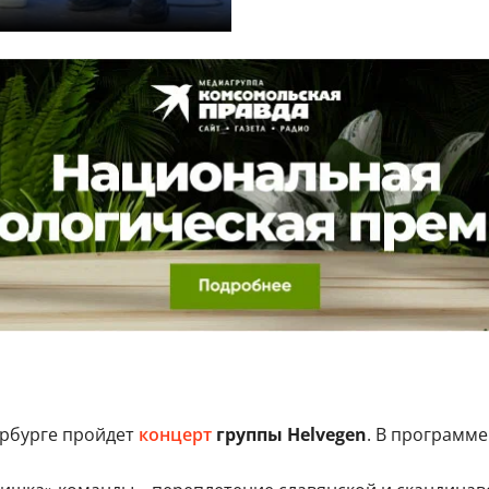
ербурге пройдет
концерт
группы Helvegen
. В программ