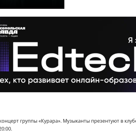
 концерт группы «Курара». Музыканты презентуют в клу
0:00.