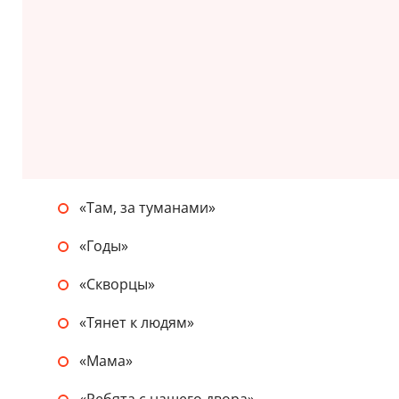
«Там, за туманами»
«Годы»
«Скворцы»
«Тянет к людям»
«Мама»
«Ребята с нашего двора»