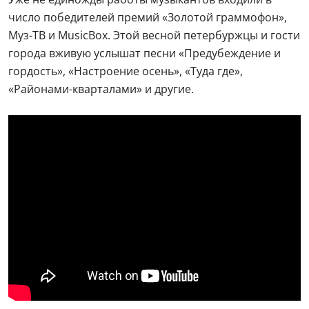
число победителей премий «Золотой граммофон»,
Муз-ТВ и MusicBox. Этой весной петербуржцы и гости
города вживую услышат песни «Предубеждение и
гордость», «Настроение осень», «Туда где»,
«Районами-кварталами» и другие.