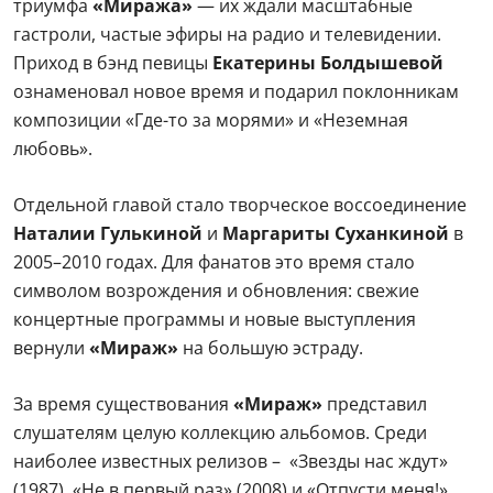
триумфа
«Миража»
— их ждали масштабные
гастроли, частые эфиры на радио и телевидении.
Приход в бэнд певицы
Екатерины Болдышевой
ознаменовал новое время и подарил поклонникам
композиции «Где-то за морями» и «Неземная
любовь».
Отдельной главой стало творческое воссоединение
Наталии Гулькиной
и
Маргариты Суханкиной
в
2005–2010 годах. Для фанатов это время стало
символом возрождения и обновления: свежие
концертные программы и новые выступления
вернули
«Мираж»
на большую эстраду.
За время существования
«Мираж»
представил
слушателям целую коллекцию альбомов. Среди
наиболее известных релизов – «Звезды нас ждут»
(1987), «Не в первый раз» (2008) и «Отпусти меня!»