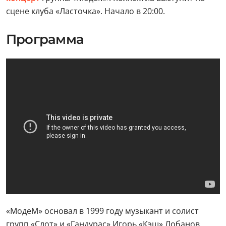
сцене клуба «Ласточка». Начало в 20:00.
Программа
«МодеМ» основал в 1999 году музыкант и солист
групп «Слот» и «Гандурас» Игорь «Кэш» Лобанов.