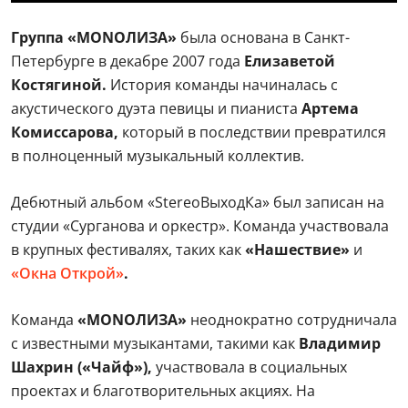
Группа «MONOЛИЗА»
была основана в Санкт-
Петербурге в декабре 2007 года
Елизаветой
Костягиной.
История команды начиналась с
акустического дуэта певицы и пианиста
Артема
Комиссарова,
который в последствии превратился
в полноценный музыкальный коллектив.
Дебютный альбом «StereoВыходКа» был записан на
студии «Сурганова и оркестр». Команда участвовала
в крупных фестивалях, таких как
«Нашествие»
и
«Окна Открой»
.
Команда
«MONOЛИЗА»
неоднократно сотрудничала
с известными музыкантами, такими как
Владимир
Шахрин («Чайф»),
участвовала в социальных
проектах и благотворительных акциях. На