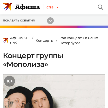
СПБ
ПОКАЗАТЬ СОБЫТИЯ
Афиша КП
Рок-концерты в Санкт-
Концерты
Спб
Петербурге
Концерт группы
«Monoлиза»
16+