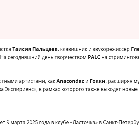
истка
Таисия Пальцева
, клавишник и звукорежиссер
Гл
. На сегодняшний день творчеством
PALC
на стриминговы
стными артистами, как
Anacondaz
и
Гокки
, расширяя м
 Экспириенс», в рамках которого также выходят новые 
 9 марта 2025 года в клубе «Ласточка» в Санкт-Петербург