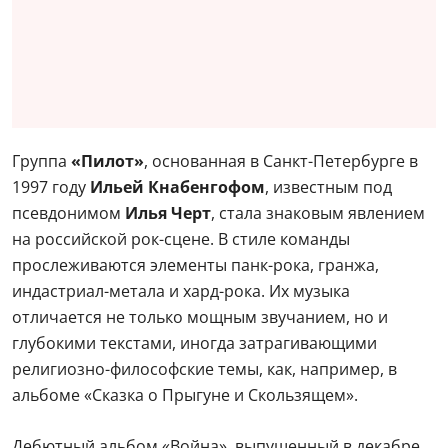
Группа
«Пилот»
, основанная в Санкт-Петербурге в
1997 году
Ильей Кнабенгофом
, известным под
псевдонимом
Илья Черт
, стала знаковым явлением
на российской рок-сцене. В стиле команды
прослеживаются элементы панк-рока, гранжа,
индастриал-метала и хард-рока. Их музыка
отличается не только мощным звучанием, но и
глубокими текстами, иногда затрагивающими
религиозно-философские темы, как, например, в
альбоме «Сказка о Прыгуне и Скользящем».
Дебютный альбом «Война», выпущенный в декабре