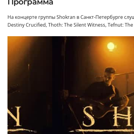
Программа
На концерте группы Shokran в Санкт-Петербурге слу
Destiny Crucified, Thoth: The Silent Witness, Tefnut: T