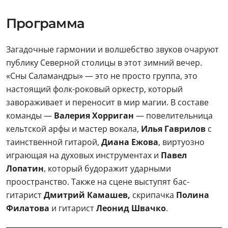
Программа
Загадочные гармонии и волшебство звуков очаруют
публику Северной столицы в этот зимний вечер.
«Сны Саламандры» — это не просто группа, это
настоящий фолк-роковый оркестр, который
завораживает и переносит в мир магии. В составе
команды —
Валерия Хорриган
— повелительница
кельтской арфы и мастер вокала,
Илья Гаврилов
с
таинственной гитарой,
Диана Ежова
, виртуозно
играющая на духовых инструментах и
Павел
Лопатин
, который будоражит ударными
проостранство. Также на сцене выступят бас-
гитарист
Дмитрий Камашев,
скрипачка
Полина
Филатова
и гитарист
Леонид Швачко
.