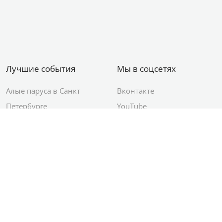
Лучшие события
Мы в соцсетях
Алые паруса в Санкт
Вконтакте
Петербурге
YouTube
День ВМФ в Санкт-
Яндекс.Район
Петербурге
Новый год в Санкт-
Петербурге