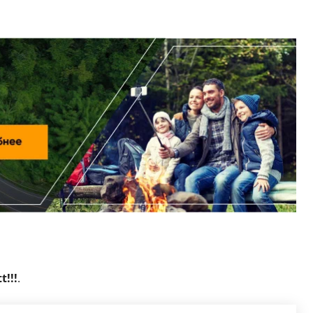
!!!
.