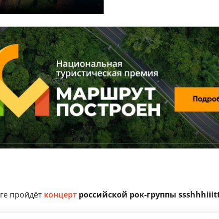
рге пройдёт
концерт
российской рок-группы ssshhhiiittt