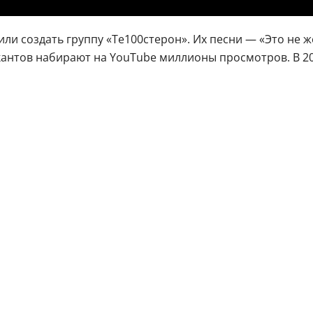
ли создать группу «Те100стерон». Их песни — «Это не ж
кантов набирают на YouTube миллионы просмотров. В 20