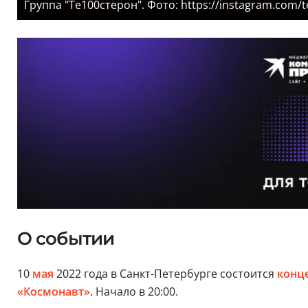
Группа "Те100стерон". Фото: https://instagram.com/te
О событии
10
мая
2022 года в Санкт-Петербурге состоится
конц
«Космонавт»
. Начало в 20:00.