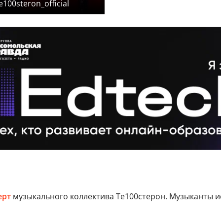
100steron_official
ерт
музыкального коллектива Те100стерон. Музыканты и