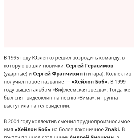
В 1995 году Юзленко решил возродить команду, в
которую вошли новички:
Сергей Герасимов
(ударные) и
Сергей Франчихин
(гитара). Коллектив
получил новое название —
«Хейлон Боб».
В 1999
году вышел альбом «Вифлеемская звезда». Тогда же
был снят видеоклип на песню «Зима», и группа
выступила на телевидении.
В 2004 году коллектив сменил труднопроизносимое
имя
«Хейлон Боб»
на более лаконичное
Znaki.
В
группу пришел клавишник
Андрей Яночкин
, а