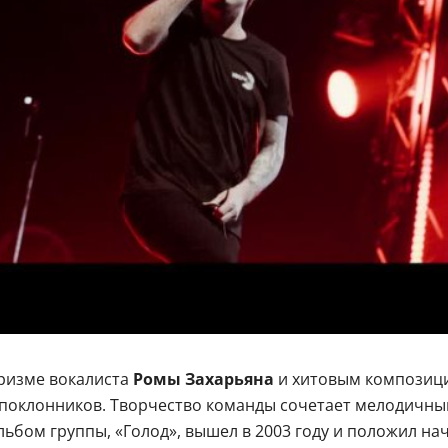
аризме вокалиста
Ромы Захарьяна
и хитовым композиция
поклонников. Творчество команды сочетает мелодичный 
льбом группы, «Голод», вышел в 2003 году и положил на