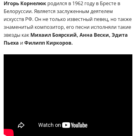
Игорь Корнелюк
родился в 1962 году в Бресте в
Белоруссии. Является заслуженным деятелем
искусств РФ. Он не только известный певец, но также
знаменитый композитор, его песни исполняли такие
звезды как
Михаил Боярский, Анна Вески, Эдита
Пьеха
и
Филипп Киркоров.