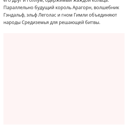
его друг и Голлум, одержимый жаждой кольца.
Параллельно будущий король Арагорн, волшебник
Гэндальф, эльф Леголас и гном Гимли объединяют
народы Средиземья для решающей битвы.