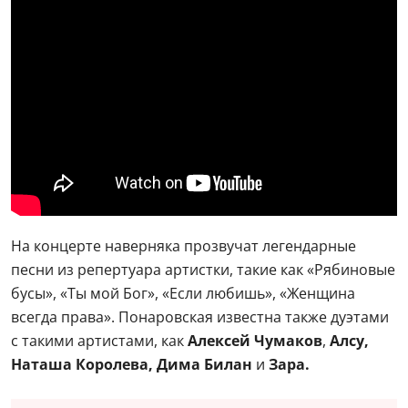
На концерте наверняка прозвучат легендарные
песни из репертуара артистки, такие как «Рябиновые
бусы», «Ты мой Бог», «Если любишь», «Женщина
всегда права». Понаровская известна также дуэтами
с такими артистами, как
Алексей Чумаков
,
Алсу,
Наташа Королева, Дима Билан
и
Зара.