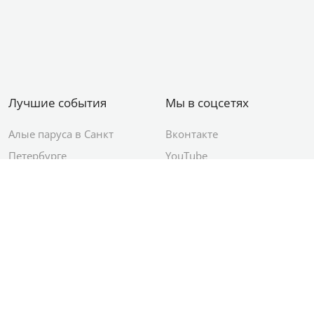
Лучшие события
Мы в соцсетях
Алые паруса в Санкт
Вконтакте
Петербурге
YouTube
День ВМФ в Санкт-
Яндекс.Район
Петербурге
Новый год в Санкт-
Петербурге