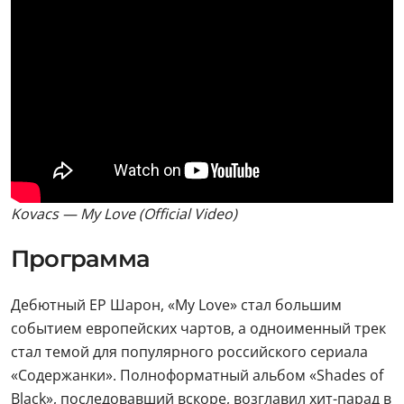
Kovacs — My Love (Official Video)
Программа
Дебютный EP Шарон, «My Love» стал большим
событием европейских чартов, а одноименный трек
стал темой для популярного российского сериала
«Содержанки». Полноформатный альбом «Shades of
Black», последовавший вскоре, возглавил хит-парад в