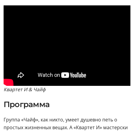
Квартет И & Чайф
Программа
Группа «Чайф», как никто, умеет душевно петь о
простых жизненных вещах. А «Квартет И» мастерски