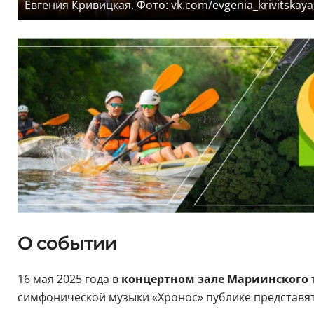
Евгения Кривицкая. Фото: vk.com/evgenia_krivitskaya
О событии
16 мая 2025 года в
концертном зале Мариинского 
симфонической музыки «Хронос» публике представя