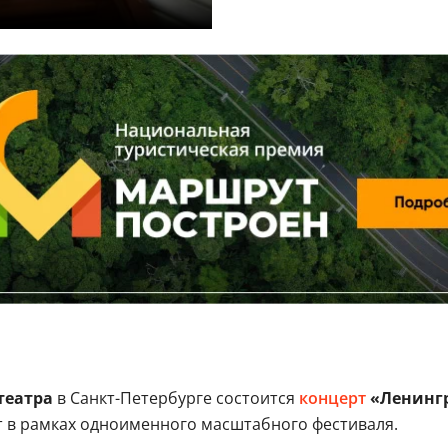
театра
в Санкт-Петербурге состоится
концерт
«Ленингр
т в рамках одноименного масштабного фестиваля.